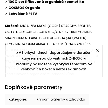
✓ 100% certifikovaná organická kosmetika
✓ COSMOS Organic
✓ Schválené PETA
Složení:
MICA, ZEA MAYS (CORN) STARCH°, ZEOLITE,
OCTYLDODECANOL, CAPRYLIC/CAPRIC TRIGLYCERIDE,
MAGNESIUM STEARATE, CELLULOSE, AQUA (WATER) ,
GLYCERIN, SODIUM ANISATE, PARFUM (FRAGRANCE)°°,
SODIUM LEVULINATE, LECITHIN, TOCOPHEROL, ASCORBYL
☀️V horkých dnech doporučujeme doručení
PALMITATE, CITRIC ACID, CI 77891 (TITANIUM DIOXIDE), CI
kurýrem nebo do vnitřních Z-BOXů.☀️
77491 (IRON OXIDES), CI 77742 (MANGANESE VIOLET), CI
Produkty poškozené vysokými teplotami ve
77007 (ULTRAMARINES), CI 77492 (IRON OXIDES)
venkovních boxech nelze reklamovat.
°certifikované organické °° přírodní vůně
Doplňkové parametry
Kategorie
:
Přírodní tvářenky a zdravíčka