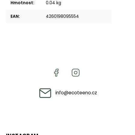
Hmotnost
:
0.04 kg
EAN
:
4260198095554
info
@
ecoteeno.cz