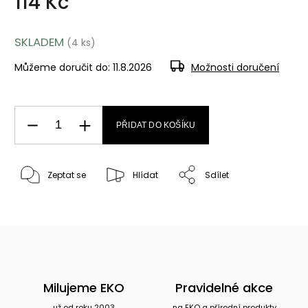
114 Kč
SKLADEM
(4 ks)
Můžeme doručit do:
11.8.2026
Možnosti doručení
PŘIDAT DO KOŠÍKU
Zeptat se
Hlídat
Sdílet
Milujeme EKO
Pravidelné akce
už od roku 2003
na EKO a přírodní produkty