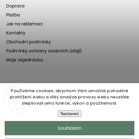
Doprava
Platba
Jak na reklamaci
Kontakty
Obchodní podmínky
Podmínky ochrany osobních údajů
Moje objednávka
Používáme cookies, abychom Vám umožnili pohodlné
prohlížení webu a díky analýze provozu webu neustále
zlepšovali jeho funkce, výkon a použitelnost.
Nastavení
Copyright 2026
Ecoteeno
. Všechna práva vyhrazena.
Souhlasím
Upravit nastavení cookies