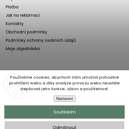
Platba
Jak na reklamaci
Kontakty
Obchodní podmínky
Podmínky ochrany osobních údajů
Moje objednávka
Používáme cookies, abychom Vám umožnili pohodlné
prohlížení webu a díky analýze provozu webu neustále
zlepšovali jeho funkce, výkon a použitelnost.
Nastavení
Copyright 2026
Ecoteeno
. Všechna práva vyhrazena.
Souhlasím
Upravit nastavení cookies
Grafický návrh vytvořil a nakódoval
Shoptak.cz
Odmítnout