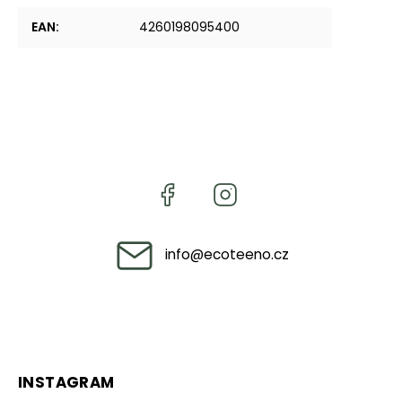
EAN
:
4260198095400
info
@
ecoteeno.cz
INSTAGRAM