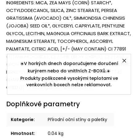
INGREDIENTS: MICA, ZEA MAYS (CORN) STARCH*,
OCTYLDODECANOL, SILICA, ZINC STEARATE, PERSEA
GRATISSIMA (AVOCADO) OIL*, SIMMONDSIA CHINENSIS
(JOJOBA) SEED OIL*, GLYCERYL CAPRYLATE, PENTYLENE
GLYCOL, LECITHIN, MAGNOLIA OFFICINALIS BARK EXTRACT,
MAGNESIUM STEARATE, TOCOPHEROL, ASCORBYL
PALMITATE, CITRIC ACID, [+/- (MAY CONTAIN) CI 77891
(TITANIUM DIOXIDE), CI 77491 (IRON OXIDES), CI 77492
☀️V horkých dnech doporučujeme doručení
(IRON OXIDES), CI 77499 (IRON OXIDES), CI 77510 (FERRIC
kurýrem nebo do vnitřních Z-BOXů.☀️
FERROCYANIDE), CI 77007 (ULTRAMARINES), CI 77742
Produkty poškozené vysokými teplotami ve
(MANGANESE VIOLET), CI 77288 (CHROMIUM OXIDE
venkovních boxech nelze reklamovat.
GREEN)] * z ekologického zemědělství
Doplňkové parametry
Kategorie
:
Přírodní oční stíny a paletky
Hmotnost
:
0.04 kg