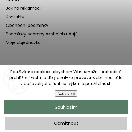
Jak na reklamaci
Kontakty
Obchodní podmínky
Podmínky ochrany osobních údajů
Moje objednávka
Používáme cookies, abychom Vám umožnili pohodlné
prohlížení webu a díky analýze provozu webu neustále
zlepšovali jeho funkce, výkon a použitelnost.
Nastavení
Copyright 2026
Ecoteeno
. Všechna práva vyhrazena.
Souhlasím
Upravit nastavení cookies
Grafický návrh vytvořil a nakódoval
Shoptak.cz
Odmítnout
Upravila digitální agentura
yaneba.cz