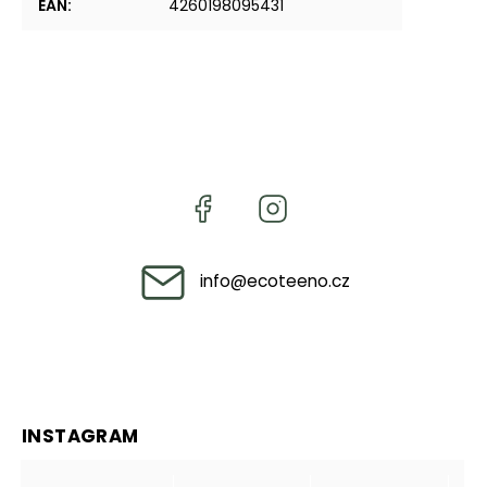
EAN
:
4260198095431
info
@
ecoteeno.cz
INSTAGRAM