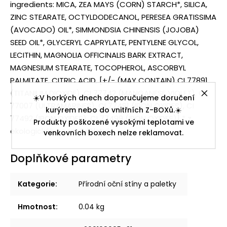
ingredients: MICA, ZEA MAYS (CORN) STARCH*, SILICA,
ZINC STEARATE, OCTYLDODECANOL, PERESEA GRATISSIMA
(AVOCADO) OIL*, SIMMONDSIA CHINENSIS (JOJOBA)
SEED OIL*, GLYCERYL CAPRYLATE, PENTYLENE GLYCOL,
LECITHIN, MAGNOLIA OFFICINALIS BARK EXTRACT,
MAGNESIUM STEARATE, TOCOPHEROL, ASCORBYL
PALMITATE, CITRIC ACID, [+/- (MAY CONTAIN) CI 77891
(TITANIUM DIOXIDE), CI 77742 (MANGANESE VIOLET), CI
☀️V horkých dnech doporučujeme doručení
77007 (ULTRAMARINES), CI 77491 (IRON OXIDES), CI
kurýrem nebo do vnitřních Z-BOXů.☀️
77492 (IRON OXIDES), CI 77499 (IRON OXIDES)] * z
Produkty poškozené vysokými teplotami ve
ekologického zemědělství
venkovních boxech nelze reklamovat.
Doplňkové parametry
Kategorie
:
Přírodní oční stíny a paletky
Hmotnost
:
0.04 kg