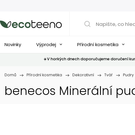
Novinky
Výprodej
Přírodní kosmetika
☀️V horkých dnech doporučujeme doručení kur
Domů
/
Přírodní kosmetika
/
Dekorativní
/
Tvář
/
Pudry
benecos Minerální pu