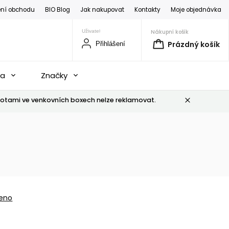
ní obchodu
BIO Blog
Jak nakupovat
Kontakty
Moje objednávka
Nákupní košík
Prázdný košík
Přihlášení
na
Značky
otami ve venkovních boxech nelze reklamovat.
eno