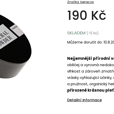
Značka:
benecos
190 Kč
SKLADEM
(>5 ks)
Můžeme doručit do:
10.8.
Nejjemnější přírodní 
obličej a vyrovná nedokon
vlhkost a zároveň zmatňu
vrásky vyhlazující účink
a pružnost, organický he
přirozeně krásnou pleť
Detailní informace