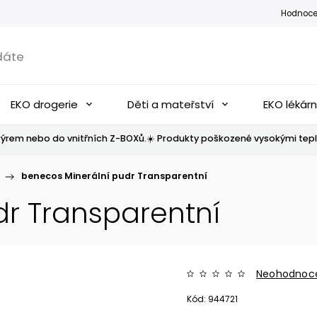
Hodnoce
EKO drogerie
Děti a mateřství
EKO lékár
ýrem nebo do vnitřních Z-BOXů.☀️ Produkty poškozené vysokými tepl
/
benecos Minerální pudr Transparentní
dr Transparentní
Neohodnoc
Kód:
944721