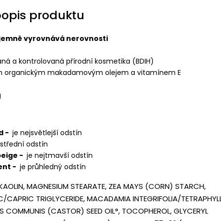
popis produktu
 jemně vyrovnává nerovnosti
aná a kontrolovaná přírodní kosmetika (BDIH)
ým organickým makadamovým olejem a vitamínem E
g
d -
je nejsvětlejší odstín
 střední odstín
eige -
je nejtmavší odstín
ent -
je průhledný odstín
 KAOLIN, MAGNESIUM STEARATE, ZEA MAYS (CORN) STARCH,
IC/CAPRIC TRIGLYCERIDE, MACADAMIA INTEGRIFOLIA/TETRAPHYL
NUS COMMUNIS (CASTOR) SEED OIL°, TOCOPHEROL, GLYCERYL