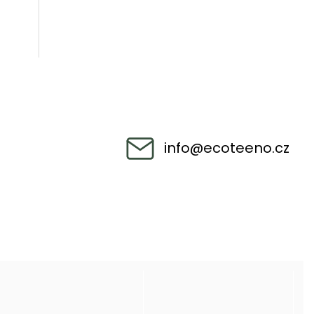
info
@
ecoteeno.cz