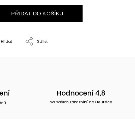
PŘIDAT DO KOŠÍKU
Hlídat
Sdílet
ení
Hodnocení 4,8
od našich zákazníků na Heuréce
dnů