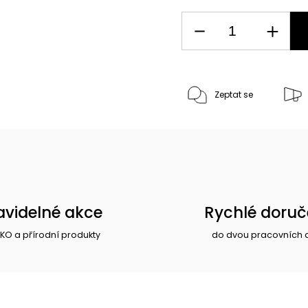
Zeptat se
avidelné akce
Rychlé doruč
EKO a přírodní produkty
do dvou pracovních 