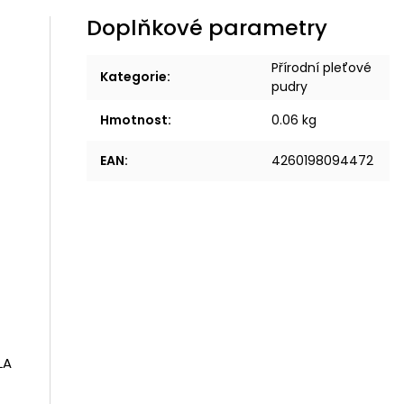
Doplňkové parametry
Přírodní pleťové
Kategorie
:
pudry
Hmotnost
:
0.06 kg
EAN
:
4260198094472
LA