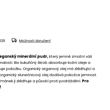
2026
Možnosti doručení
veganský minerální pudr,
který jemně zmatní váš
alosti. Bio kukuřičný škrob absorbuje kožní oleje a
je pokožku. Organický arganový olej má zklidňující a
y, organický slunečnicový olej dodává pokožce jemnost
řmánek ji zklidňuje a působí proti podráždění.
Pro
!