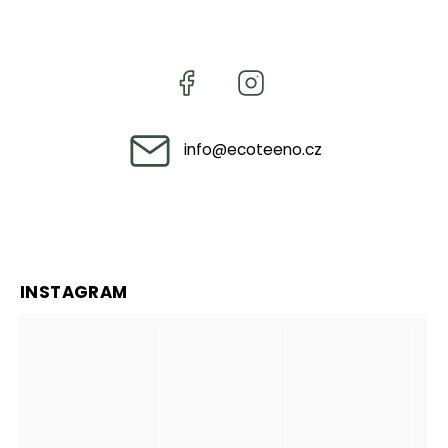
info
@
ecoteeno.cz
INSTAGRAM