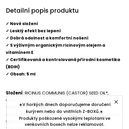
Detailní popis produktu
✓ Nové složení
✓ Lesklý efekt bez lepení
✓ Dobrá odolnost a komfortní nošení
✓ S výživným organickým ricinovým olejem a
vitamínem E
✓ Certifikovaná a kontrolovaná přírodní kosmetika
(BDIH)
✓ Obsah: 5 ml
Složení
: RICINUS COMMUNIS (CASTOR) SEED OIL°,
OLEIC/LINOLEIC/ LINOLENIC POLYGLYCERIDES, CERA ALBA
☀️V horkých dnech doporučujeme doručení
(BEESWAX)°, SILICA, MICA, EUPHORBIA CERIFERA
kurýrem nebo do vnitřních Z-BOXů.☀️
(CANDELILLA) CERA°, HELIANTHUS ANNUUS (SUNFLOWER)
Produkty poškozené vysokými teplotami ve
SEED OIL°, LECITHIN, PARFUM (FRAGRANCE)°°,
venkovních boxech nelze reklamovat.
TOCOPHEROL, ASCORBYL PALMITATE, CITRIC ACID,