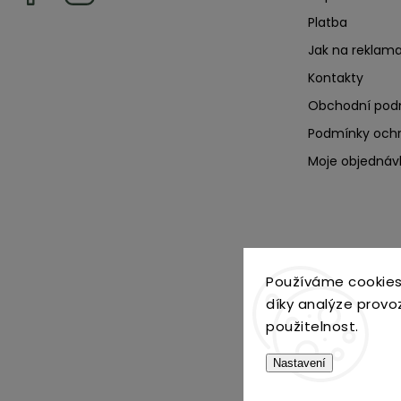
Platba
Jak na reklama
Kontakty
Obchodní pod
Podmínky ochr
Moje objednáv
Používáme cookies
díky analýze provo
použitelnost.
Nastavení