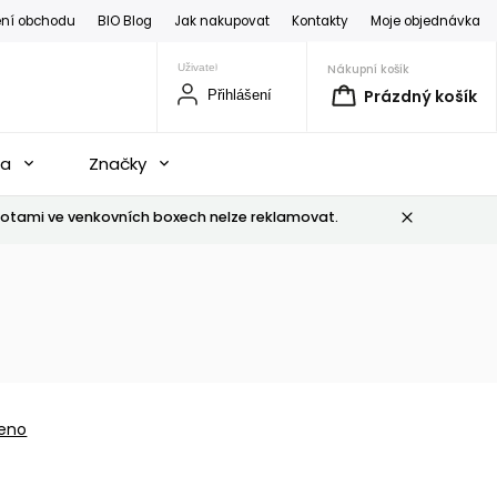
ní obchodu
BIO Blog
Jak nakupovat
Kontakty
Moje objednávka
Nákupní košík
Prázdný košík
Přihlášení
na
Značky
otami ve venkovních boxech nelze reklamovat.
eno