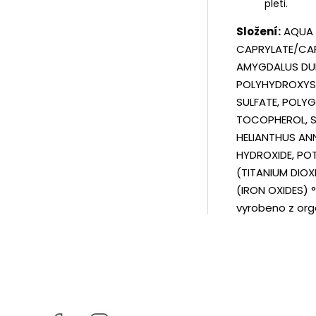
pleti.
Složení:
AQUA (
CAPRYLATE/CAP
AMYGDALUS DUL
POLYHYDROXYST
SULFATE, POLY
TOCOPHEROL, S
HELIANTHUS ANN
HYDROXIDE, POT
(TITANIUM DIOXI
(IRON OXIDES) °
vyrobeno z org