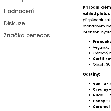
Přírodní krém
Hodnocení
vzhled pleti, a
přizpůsobit tak,
Diskuze
mandlovým olej
intenzivní hyd
Značka
benecos
Pro sucho
Veganský
Krémový m
Certifiko
Obsah: 30
Odstíny:
Vanilla -
S
Creamy 
Nude -
St
Honey -
T
Caramel 