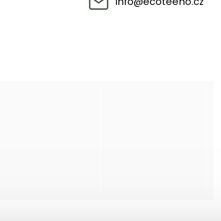
info
@
ecoteeno.cz