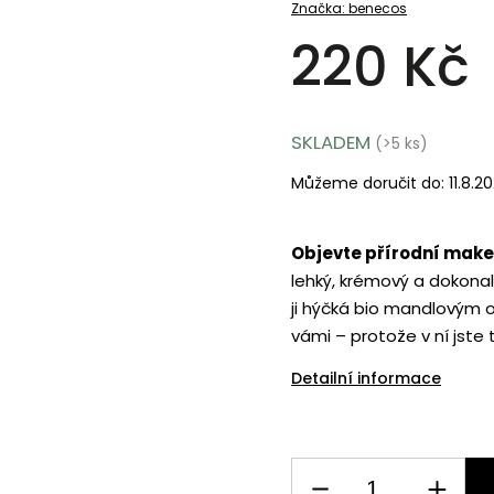
Značka:
benecos
220 Kč
SKLADEM
(>5 ks)
Můžeme doručit do:
11.8.2
Objevte přírodní make-
lehký, krémový a dokonal
ji hýčká bio mandlovým o
vámi – protože v ní jste t
Detailní informace