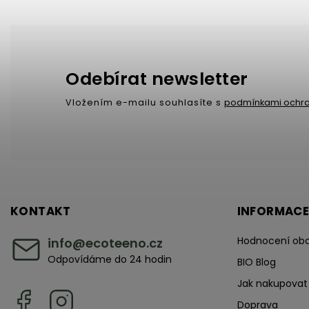
Odebírat newsletter
Vložením e-mailu souhlasíte s
podmínkami ochra
KONTAKT
INFORMACE
Hodnocení ob
info
@
ecoteeno.cz
Odpovídáme do 24 hodin
BIO Blog
Jak nakupovat
Doprava