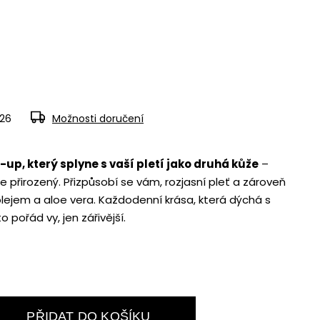
026
Možnosti doručení
up, který splyne s vaší pletí jako druhá kůže
–
e přirozený. Přizpůsobí se vám, rozjasní pleť a zároveň
lejem a aloe vera. Každodenní krása, která dýchá s
o pořád vy, jen zářivější.
PŘIDAT DO KOŠÍKU