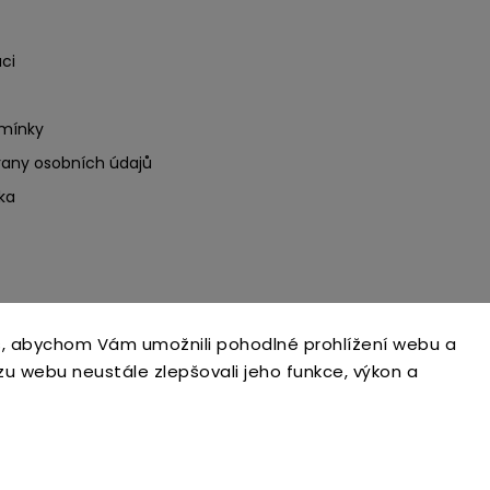
ci
mínky
any osobních údajů
ka
, abychom Vám umožnili pohodlné prohlížení webu a
Copyright 2026
Ecoteeno
. Všechna práva vyhrazena.
zu webu neustále zlepšovali jeho funkce, výkon a
Upravit nastavení cookies
Grafický návrh vytvořil a nakódoval
Shoptak.cz
Upravila digitální agentura
yaneba.cz