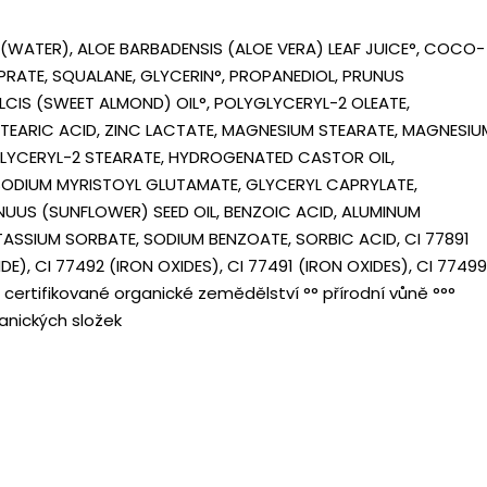
WATER), ALOE BARBADENSIS (ALOE VERA) LEAF JUICE°, COCO-
RATE, SQUALANE, GLYCERIN°, PROPANEDIOL, PRUNUS
CIS (SWEET ALMOND) OIL°, POLYGLYCERYL-2 OLEATE,
EARIC ACID, ZINC LACTATE, MAGNESIUM STEARATE, MAGNESIU
GLYCERYL-2 STEARATE, HYDROGENATED CASTOR OIL,
ODIUM MYRISTOYL GLUTAMATE, GLYCERYL CAPRYLATE,
UUS (SUNFLOWER) SEED OIL, BENZOIC ACID, ALUMINUM
ASSIUM SORBATE, SODIUM BENZOATE, SORBIC ACID, CI 77891
DE), CI 77492 (IRON OXIDES), CI 77491 (IRON OXIDES), CI 77499
 certifikované organické zemědělství °° přírodní vůně °°°
anických složek