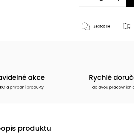
Zeptat se
avidelné akce
Rychlé doruč
EKO a přírodní produkty
do dvou pracovních 
popis produktu