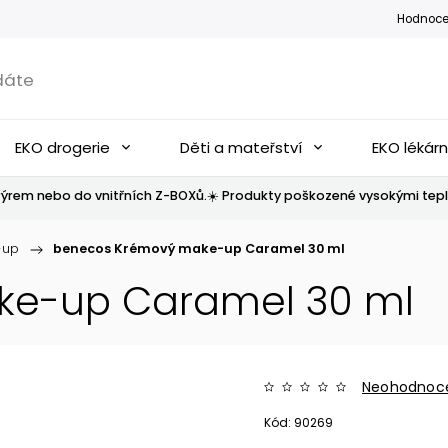
Hodnoce
EKO drogerie
Děti a mateřství
EKO lékár
ýrem nebo do vnitřních Z-BOXů.☀️ Produkty poškozené vysokými tepl
-up
/
benecos Krémový make-up Caramel 30 ml
ke-up Caramel 30 ml
Neohodnoc
Kód:
90269