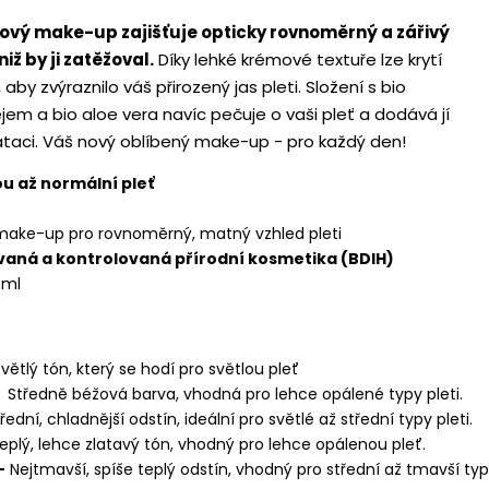
ový make-up zajišťuje opticky rovnoměrný a zářivý
niž by ji zatěžoval.
Díky lehké krémové textuře lze krytí
 aby zvýraznilo váš přirozený jas pleti. Složení s bio
em a bio aloe vera navíc pečuje o vaši pleť a dodává jí
rataci. Váš nový oblíbený make-up - pro každý den!
u až normální pleť
ake-up pro rovnoměrný, matný vzhled pleti
vaná a kontrolovaná přírodní kosmetika (BDIH)
 ml
větlý tón, který se hodí pro světlou pleť
-
Středně béžová barva, vhodná pro lehce opálené typy pleti.
řední, chladnější odstín, ideální pro světlé až střední typy pleti.
eplý, lehce zlatavý tón, vhodný pro lehce opálenou pleť.
-
Nejtmavší, spíše teplý odstín, vhodný pro střední až tmavší ty