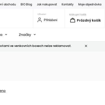
ní obchodu
BIO Blog
Jak nakupovat
Kontakty
Moje objednávka
Nákupní košík
Prázdný košík
Přihlášení
na
Značky
otami ve venkovních boxech nelze reklamovat.
eno