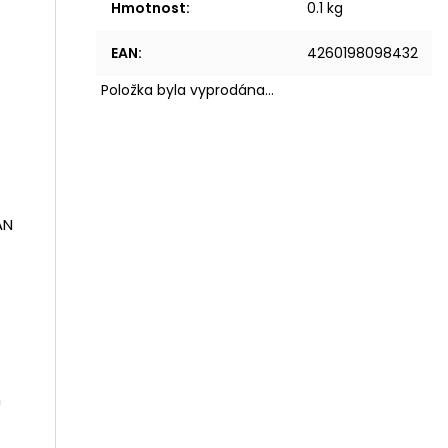
Hmotnost
:
0.1 kg
EAN
:
4260198098432
Položka byla vyprodána…
AN
h