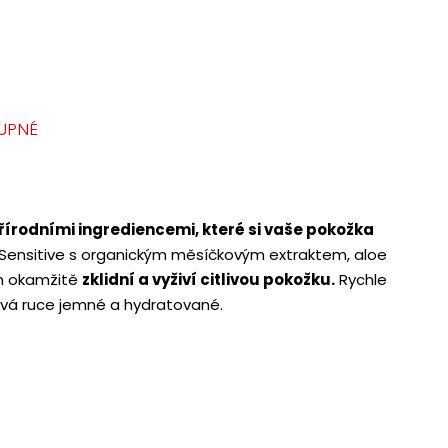
UPNÉ
přírodními ingrediencemi, které si vaše pokožka
Sensitive s organickým měsíčkovým extraktem, aloe
m okamžitě
zklidní a vyživí citlivou pokožku.
Rychle
vá ruce jemné a hydratované.