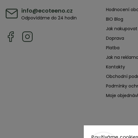
Hodnocení ob
info
@
ecoteeno.cz
Odpovídáme do 24 hodin
BIO Blog
Jak nakupovat
Doprava
Platba
Jak na reklama
Kontakty
Obchodní pod
Podmínky ochr
Moje objednáv
Používáme cookies