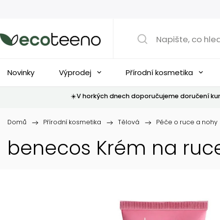
Novinky
Výprodej
Přírodní kosmetika
☀️V horkých dnech doporučujeme doručení kur
Domů
/
Přírodní kosmetika
/
Tělová
/
Péče o ruce a nohy
benecos Krém na ruce