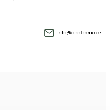
info
@
ecoteeno.cz