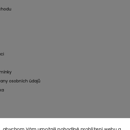
chodu
ci
mínky
any osobních údajů
ka
, abychom Vám umožnili pohodlné prohlížení webu a