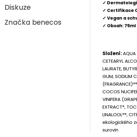
✓ Dermatologi
Diskuze
✓ Certifikac
✓ Vegan a sch
Značka
benecos
✓ Obsah: 75ml
Složení:
AQUA (
CETEARYL ALCOH
LAURATE, BUTY
GUM, SODIUM CE
(FRAGRANCE)°°
COCOS NUCIFERA
VINIFERA (GRAP
EXTRACT°, TOCO
LINALOOL°°, CIT
ekologického z
surovin