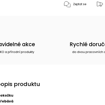
Zeptat se
avidelné akce
Rychlé doruč
EKO a přírodní produkty
do dvou pracovních 
popis produktu
 pokožku
střebává