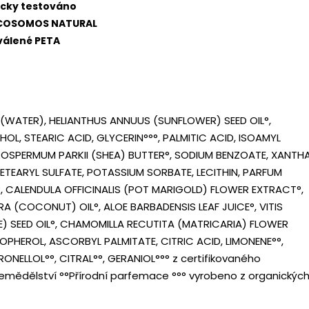
cky testováno
e COSOMOS NATURAL
válené PETA
WATER), HELIANTHUS ANNUUS (SUNFLOWER) SEED OIL°,
OL, STEARIC ACID, GLYCERIN°°°, PALMITIC ACID, ISOAMYL
ROSPERMUM PARKII (SHEA) BUTTER°, SODIUM BENZOATE, XANTH
TEARYL SULFATE, POTASSIUM SORBATE, LECITHIN, PARFUM
, CALENDULA OFFICINALIS (POT MARIGOLD) FLOWER EXTRACT°,
 (COCONUT) OIL°, ALOE BARBADENSIS LEAF JUICE°, VITIS
E) SEED OIL°, CHAMOMILLA RECUTITA (MATRICARIA) FLOWER
PHEROL, ASCORBYL PALMITATE, CITRIC ACID, LIMONENE°°,
RONELLOL°°, CITRAL°°, GERANIOL°°
° z certifikovaného
emědělství °°Přírodní parfemace °°° vyrobeno z organickýc