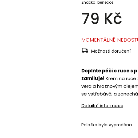
Značka:
benecos
79 Kč
MOMENTÁLNĚ NEDOST
Možnosti doručení
Doplňte péči o ruce s 
zamiluje!
Krém na ruce 
vera a hroznovým oleje
se vstřebává, a zanechá
Detailní informace
Položka byla vyprodána…