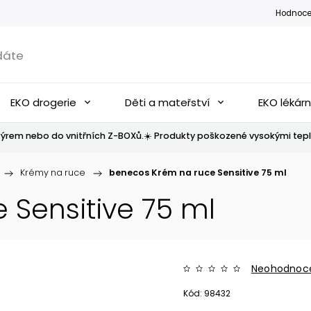
Hodnoce
EKO drogerie
Děti a mateřství
EKO lékár
ýrem nebo do vnitřních Z-BOXů.☀️ Produkty poškozené vysokými tepl
/
Krémy na ruce
/
benecos Krém na ruce Sensitive 75 ml
 Sensitive 75 ml
Neohodnoc
Kód:
98432