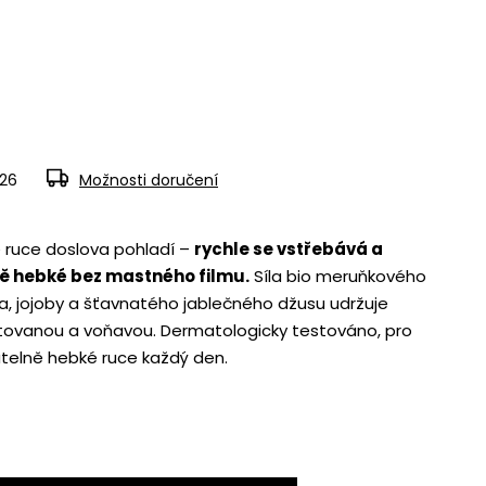
026
Možnosti doručení
e ruce doslova pohladí –
rychle se vstřebává a
ě hebké bez mastného filmu.
Síla bio meruňkového
, jojoby a šťavnatého jablečného džusu udržuje
tovanou a voňavou. Dermatologicky testováno, pro
telně hebké ruce každý den.