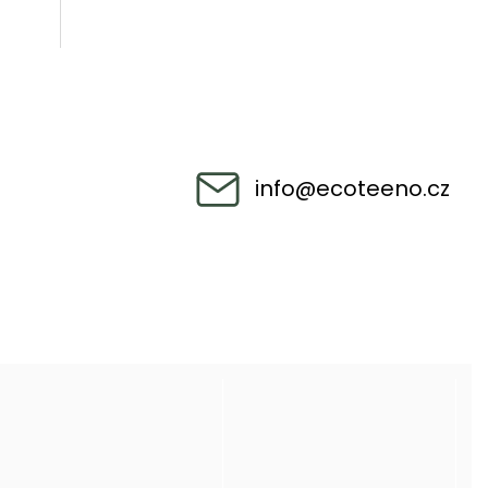
info
@
ecoteeno.cz