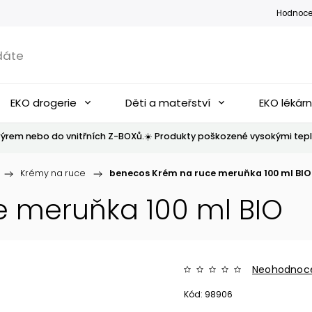
Hodnoce
EKO drogerie
Děti a mateřství
EKO lékár
ýrem nebo do vnitřních Z-BOXů.☀️ Produkty poškozené vysokými tepl
/
Krémy na ruce
/
benecos Krém na ruce meruňka 100 ml BIO
 meruňka 100 ml BIO
Neohodnoc
Kód:
98906