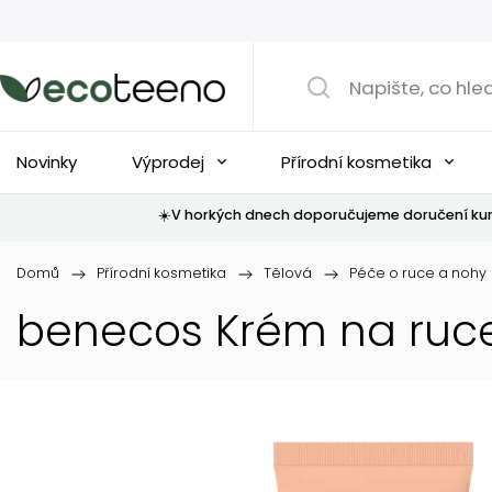
Novinky
Výprodej
Přírodní kosmetika
☀️V horkých dnech doporučujeme doručení kur
Domů
/
Přírodní kosmetika
/
Tělová
/
Péče o ruce a nohy
benecos Krém na ruce