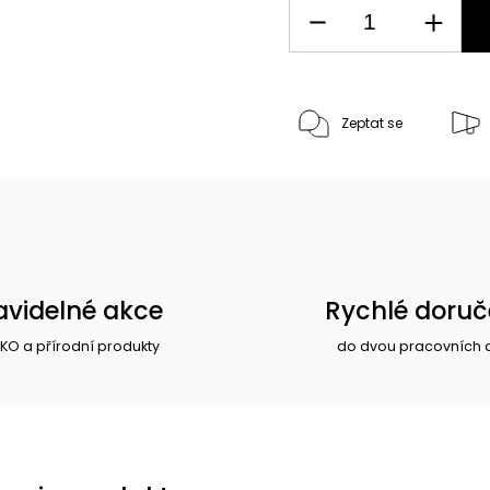
Zeptat se
avidelné akce
Rychlé doruč
EKO a přírodní produkty
do dvou pracovních 