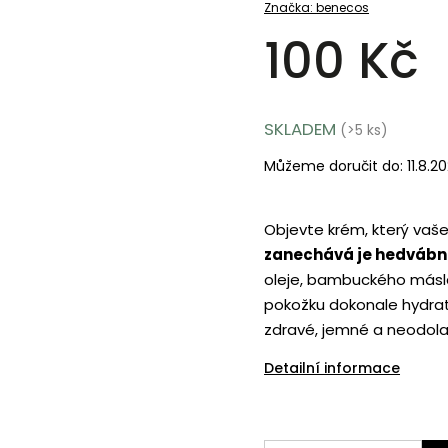
Značka:
benecos
100 Kč
SKLADEM
(>5 ks)
Můžeme doručit do:
11.8.2
Objevte krém, který vaš
zanechává je hedvábn
oleje, bambuckého másla
pokožku dokonale hydra
zdravé, jemné a neodola
Detailní informace