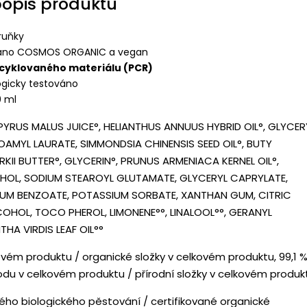
popis produktu
ruňky
váno COSMOS ORGANIC a vegan
ecyklovaného materiálu (PCR)
gicky testováno
0 ml
 PYRUS MALUS JUICE°, HELIANTHUS ANNUUS HYBRID OIL°, GLYCER
SOAMYL LAURATE, SIMMONDSIA CHINENSIS SEED OIL°, BUTY
II BUTTER°, GLYCERIN°, PRUNUS ARMENIACA KERNEL OIL°,
HOL, SODIUM STEAROYL GLUTAMATE, GLYCERYL CAPRYLATE,
IUM BENZOATE, POTASSIUM SORBATE, XANTHAN GUM, CITRIC
COHOL, TOCO PHEROL, LIMONENE°°, LINALOOL°°, GERANYL
THA VIRDIS LEAF OIL°°
ovém produktu / organické složky v celkovém produktu, 99,1 
odu v celkovém produktu / přírodní složky v celkovém produk
ného biologického pěstování / certifikované organické