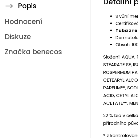
Detailní 
Popis
S vůní me
Hodnocení
Certifiko
Tuba z r
Diskuze
Dermatolo
Obsah: 10
Značka
benecos
Složení: AQUA,
STEARATE SE, I
ROSPERMUM PARK
CETEARYL ALCO
PARFUM°°, SOD
ACID, CETYL AL
ACETATE°°, MEN
22 % bio v celk
přírodního pův
° z kontrolova