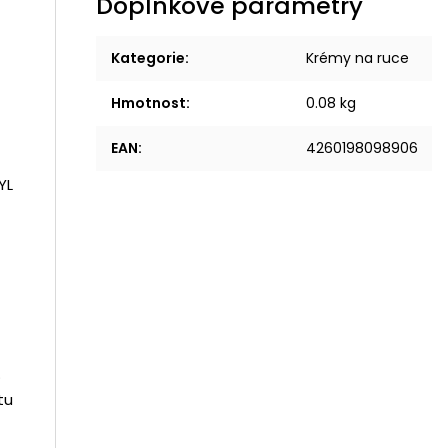
Doplňkové parametry
Kategorie
:
Krémy na ruce
Hmotnost
:
0.08 kg
EAN
:
4260198098906
YL
%
tu