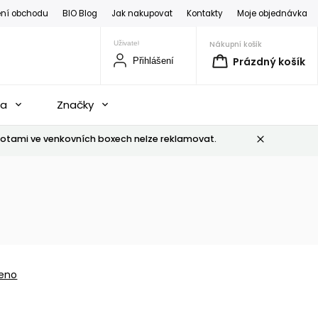
ní obchodu
BIO Blog
Jak nakupovat
Kontakty
Moje objednávka
Nákupní košík
Prázdný košík
Přihlášení
na
Značky
otami ve venkovních boxech nelze reklamovat.
eno