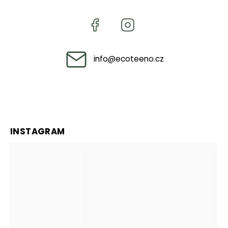
info
@
ecoteeno.cz
INSTAGRAM