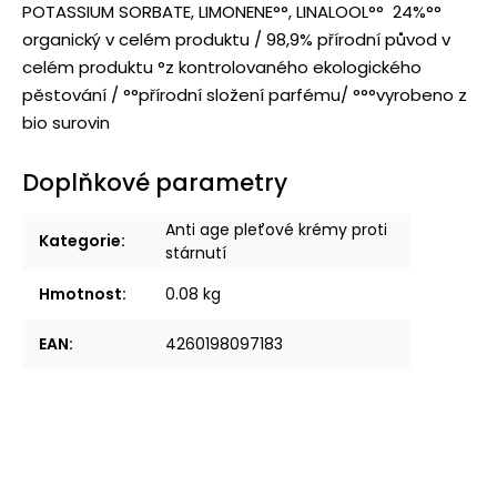
POTASSIUM SORBATE, LIMONENE°°, LINALOOL°° 24%°°
organický v celém produktu / 98,9% přírodní původ v
celém produktu °z kontrolovaného ekologického
pěstování / °°přírodní složení parfému/ °°°vyrobeno z
bio surovin
Doplňkové parametry
Anti age pleťové krémy proti
Kategorie
:
stárnutí
Hmotnost
:
0.08 kg
EAN
:
4260198097183