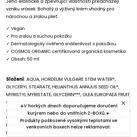
Jeho elastické a zpevňující vlastnosti předcházejí
vzniku vrásek. Bohatý a výživný krém vhodný pro
náročnou a zralou pleť.
✓ Vegan
✓ Pro zralou a suchou pokožku
✓ Dermatologicky ověřená snášenlivost s pokožkou
✓ COSMOS ORGANIC certifikovaná organická kosmetika
✓ Obsah: 50 ml
Složení
: AQUA, HORDEUM VULGARE STEM WATER°,
GLYCERYL STEARATE, HELIANTHUS ANNUUS SEED OIL°,
MYRISTYL MYRISTATE, GLYCERIN°°°, OLEA EUROPAEA FRUIT
OIL°, BUTYROSPERMUM PARKII BUTTER°, CETEARYL
☀️V horkých dnech doporučujeme doručení
ALCOHOL, BENZYL ALCOHOL, XANTHAN GUM, SIMMONDSIA
kurýrem nebo do vnitřních Z-BOXů.☀️
CHINENSIS SEED OIL°, PARFUM°°, VITIS VINIFERA SEED OIL°,
Produkty poškozené vysokými teplotami ve
PRUNUS AMYGDALUS DULCIS OIL°, TOCOPHEROL,
venkovních boxech nelze reklamovat.
DEHYDROACETIC ACID, CITRIC ACID, SODIUM BENZOATE,