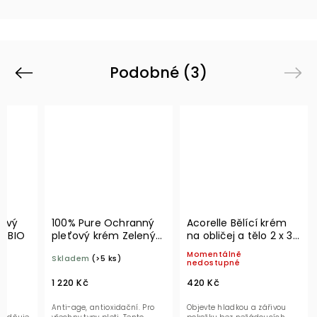
Podobné (3)
Previous
Next
mový
100% Pure Ochranný
Acorelle Bělící krém
l BIO
pleťový krém Zelený
na obličej a tělo 2 x 30
čaj EGCG 40 ml
ml
Momentálně
Skladem
(>5 ks)
nedostupné
1 220 Kč
420 Kč
el
Anti-age, antioxidační. Pro
Objevte hladkou a zářivou