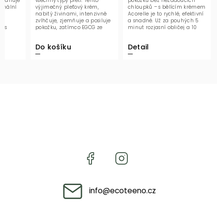
klidňuje
všechny typy pleti. Tento
pokožku bez nežádoucích
ermální
výjimečný pleťový krém,
chloupků – s bělícím krémem
nabitý živinami, intenzivně
Acorelle je to rychlé, efektivní
ní
zvlhčuje, zjemňuje a posiluje
a snadné. Už za pouhých 5
u s
pokožku, zatímco EGCG ze
minut rozjasní obličej a 10
linou...
zeleného čaje...
minut...
Do košíku
Detail
info
@
ecoteeno.cz