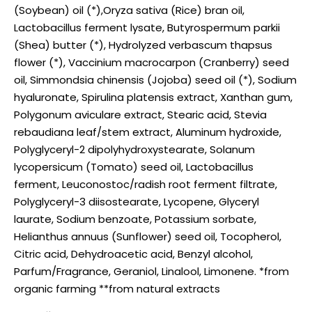
(Soybean) oil (*),Oryza sativa (Rice) bran oil,
Lactobacillus ferment lysate, Butyrospermum parkii
(Shea) butter (*), Hydrolyzed verbascum thapsus
flower (*), Vaccinium macrocarpon (Cranberry) seed
oil, Simmondsia chinensis (Jojoba) seed oil (*), Sodium
hyaluronate, Spirulina platensis extract, Xanthan gum,
Polygonum aviculare extract, Stearic acid, Stevia
rebaudiana leaf/stem extract, Aluminum hydroxide,
Polyglyceryl-2 dipolyhydroxystearate, Solanum
lycopersicum (Tomato) seed oil, Lactobacillus
ferment, Leuconostoc/radish root ferment filtrate,
Polyglyceryl-3 diisostearate, Lycopene, Glyceryl
laurate, Sodium benzoate, Potassium sorbate,
Helianthus annuus (Sunflower) seed oil, Tocopherol,
Citric acid, Dehydroacetic acid, Benzyl alcohol,
Parfum/Fragrance, Geraniol, Linalool, Limonene. *from
organic farming **from natural extracts