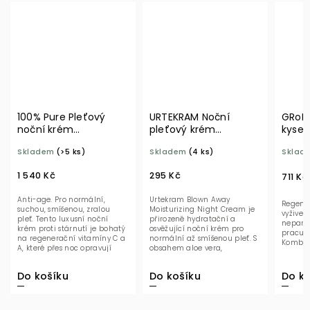
100% Pure Pleťový
URTEKRAM Noční
GRoN 
noční krém
pleťový krém
kysel
Multivitamín a
Citronová tráva 50 ml
hyalu
Skladem
(>5 ks)
Skladem
(4 ks)
Sklad
antioxidanty 42,5 g
BIO
BIO 5
1 540 Kč
295 Kč
711 Kč
Anti-age. Pro normální,
Urtekram Blown Away
Regene
suchou, smíšenou, zralou
Moisturizing Night Cream je
vyživen
pleť. Tento luxusní noční
přirozeně hydratační a
neparf
krém proti stárnutí je bohatý
osvěžující noční krém pro
pracuje
na regenerační vitamíny C a
normální až smíšenou pleť. S
Kombina
A, které přes noc opravují
obsahem aloe vera,
denní...
mandlového a...
Do košíku
Do košíku
Do ko