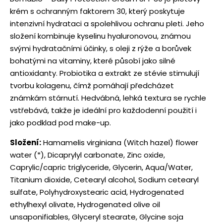
krém s ochranným faktorem 30, který poskytuje
intenzivní hydrataci a spolehlivou ochranu pleti. Jeho
složení kombinuje kyselinu hyaluronovou, známou
svými hydratačními účinky, s oleji z rýže a borůvek
bohatými na vitaminy, které působí jako silné
antioxidanty. Probiotika a extrakt ze stévie stimulují
tvorbu kolagenu, čímž pomáhají předcházet
známkám stárnutí. Hedvábná, lehká textura se rychle
vstřebává, takže je ideální pro každodenní použití i
jako podklad pod make-up.
Složení:
Hamamelis virginiana (Witch hazel) flower
water (*), Dicaprylyl carbonate, Zinc oxide,
Caprylic/capric triglyceride, Glycerin, Aqua/Water,
Titanium dioxide, Cetearyl alcohol, Sodium cetearyl
sulfate, Polyhydroxystearic acid, Hydrogenated
ethylhexyl olivate, Hydrogenated olive oil
unsaponifiables, Glyceryl stearate, Glycine soja