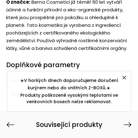
O značce:
Bema Cosmetici již téměř 60 let vytváří
účinné a funkční přírodní a eko-organické produkty,
které jsou prospěšné pro pokožku a ohleduplné k
planetě. Tato kosmetika je vyrobena z ingrediencí
pocházejících z certifikovaného ekologického
zemědělství. Používá výhradně rostlinné konzervační
látky, vůně a barviva schválená certifikačními orgány.
Doplňkové parametry
Kategorie
☀️V horkých dnech doporučujeme doručení
:
Přírodní denní pleťové krémy
kurýrem nebo do vnitřních Z-BOXů.☀️
EAN
:
8010047118066
Produkty poškozené vysokými teplotami ve
venkovních boxech nelze reklamovat.
Související produkty
Previous
Next