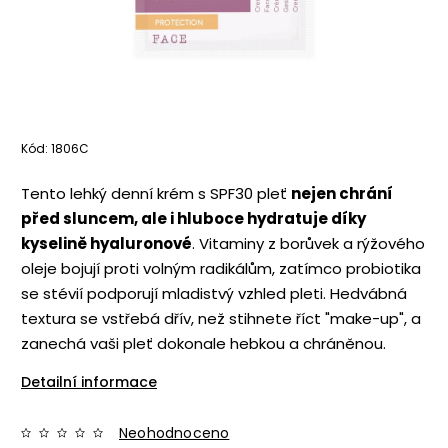
Kód:
1806C
Tento lehký denní krém s SPF30 pleť
nejen chrání
před sluncem, ale i hluboce hydratuje díky
kyselině hyaluronové
. Vitaminy z borůvek a rýžového
oleje bojují proti volným radikálům, zatímco probiotika
se stévií podporují mladistvý vzhled pleti. Hedvábná
textura se vstřebá dřív, než stihnete říct "make-up", a
zanechá vaši pleť dokonale hebkou a chráněnou.
Detailní informace
Neohodnoceno