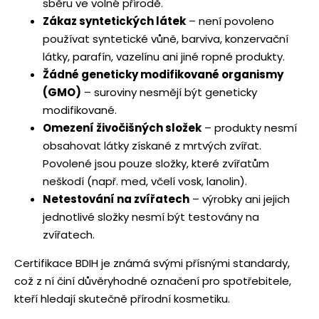
sběru ve volné přírodě.
Zákaz syntetických látek
– není povoleno
používat syntetické vůně, barviva, konzervační
látky, parafín, vazelínu ani jiné ropné produkty.
Žádné geneticky modifikované organismy
(GMO)
– suroviny nesmějí být geneticky
modifikované.
Omezení živočišných složek
– produkty nesmí
obsahovat látky získané z mrtvých zvířat.
Povolené jsou pouze složky, které zvířatům
neškodí (např. med, včelí vosk, lanolin).
Netestování na zvířatech
– výrobky ani jejich
jednotlivé složky nesmí být testovány na
zvířatech.
Certifikace BDIH je známá svými přísnými standardy,
což z ní činí důvěryhodné označení pro spotřebitele,
kteří hledají skutečně přírodní kosmetiku.