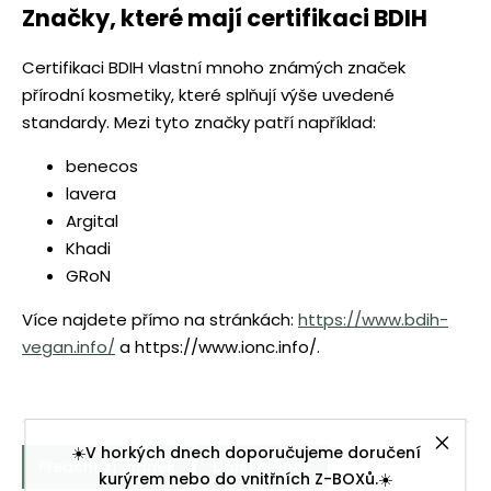
Značky, které mají certifikaci BDIH
Certifikaci BDIH vlastní mnoho známých značek
přírodní kosmetiky, které splňují výše uvedené
standardy. Mezi tyto značky patří například:
benecos
lavera
Argital
Khadi
GRoN
Více najdete přímo na stránkách:
https://www.bdih-
vegan.info/
a https://www.ionc.info/.
☀️V horkých dnech doporučujeme doručení
Předchozí článek
Další článek
kurýrem nebo do vnitřních Z-BOXů.☀️