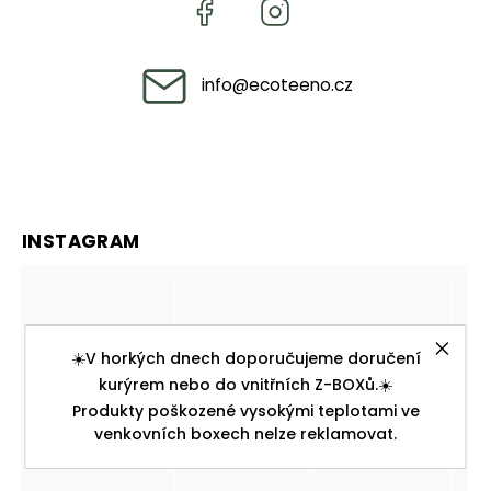
info
@
ecoteeno.cz
INSTAGRAM
☀️V horkých dnech doporučujeme doručení
kurýrem nebo do vnitřních Z-BOXů.☀️
Produkty poškozené vysokými teplotami ve
venkovních boxech nelze reklamovat.