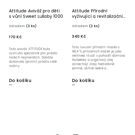
Attitude Aviváž pro děti
Attitude Přírodní
s vůní Sweet Lullaby 1000
vyživující a revitalizační
maska na vlasy Super
Skladem
(3 ks)
Skladem
(2 ks)
leaves 150 g
340 Kč
170 Kč
Tato luxusní přírodní maska s
Tato aviváž ATTITUDE byla
98,4 % přírodních složek je jako
vyvinuta speciálně pro prádlo
wellness rituál v pohodlí domova.
našich nejmenších. Dokáže
Habešský a arganový olej
dokonale zjemnit prádlo celé
zanechají vlasy hedvábně
rodiny.
jemné, zářivě lesklé a...
Do košíku
Do košíku