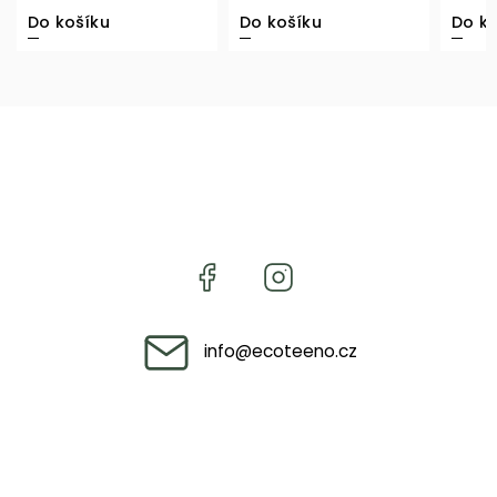
Do košíku
Do košíku
Do ko
info
@
ecoteeno.cz