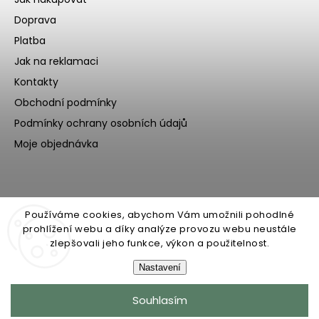
Doprava
Platba
Jak na reklamaci
Kontakty
Obchodní podmínky
Podmínky ochrany osobních údajů
Moje objednávka
Používáme cookies, abychom Vám umožnili pohodlné
prohlížení webu a díky analýze provozu webu neustále
zlepšovali jeho funkce, výkon a použitelnost.
Nastavení
Copyright 2026
Ecoteeno
. Všechna práva vyhrazena.
Souhlasím
Upravit nastavení cookies