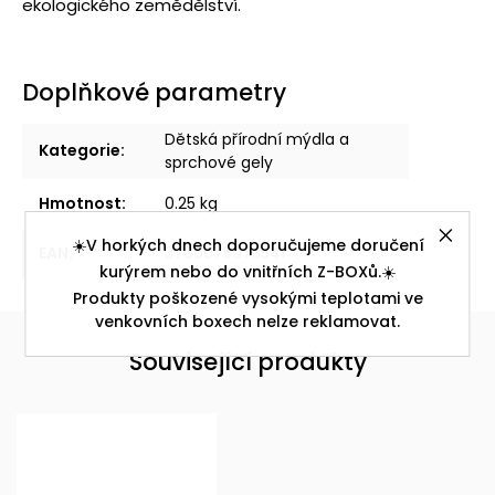
ekologického zemědělství.
Doplňkové parametry
Dětská přírodní mýdla a
Kategorie
:
sprchové gely
Hmotnost
:
0.25 kg
☀️V horkých dnech doporučujeme doručení
EAN
:
3760075073541
kurýrem nebo do vnitřních Z-BOXů.☀️
Produkty poškozené vysokými teplotami ve
venkovních boxech nelze reklamovat.
Související produkty