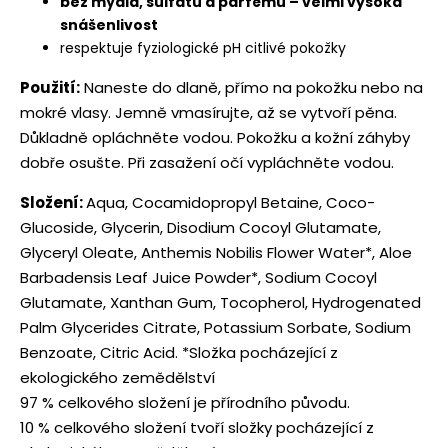
bez mýdla, sulfátů a parfémů – velmi vysoká
snášenlivost
respektuje fyziologické pH citlivé pokožky
Použití:
Naneste do dlaně, přímo na pokožku nebo na
mokré vlasy. Jemně vmasírujte, až se vytvoří pěna.
Důkladně opláchněte vodou. Pokožku a kožní záhyby
dobře osušte. Při zasažení očí vypláchněte vodou.
Složení:
Aqua, Cocamidopropyl Betaine, Coco-
Glucoside, Glycerin, Disodium Cocoyl Glutamate,
Glyceryl Oleate, Anthemis Nobilis Flower Water*, Aloe
Barbadensis Leaf Juice Powder*, Sodium Cocoyl
Glutamate, Xanthan Gum, Tocopherol, Hydrogenated
Palm Glycerides Citrate, Potassium Sorbate, Sodium
Benzoate, Citric Acid. *Složka pocházející z
ekologického zemědělství
97 % celkového složení je přírodního původu.
10 % celkového složení tvoří složky pocházející z