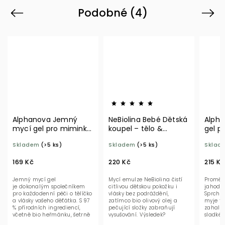
Podobné (4)
Previous
Next
Alphanova Jemný
NeBiolina Bebé Dětská
Alpha
mycí gel pro miminka
koupel – tělo &
gel pr
200 ml BIO
vlasy 500 ml BIO
Jahod
Skladem
(>5 ks)
Skladem
(>5 ks)
Sklad
169 Kč
220 Kč
215 Kč
Jemný mycí gel
Mycí emulze NeBiolina čistí
Proměň
je dokonalým společníkem
citlivou dětskou pokožku i
jahodov
pro každodenní péči o tělíčko
vlásky bez podráždění,
Sprchov
a vlásky vašeho děťátka. S 97
zatímco bio olivový olej a
myje těl
% přírodních ingrediencí,
pečující složky zabraňují
zahalí
včetně bio heřmánku, šetrně
vysušování. Výsledek?
sladké 
čistí, zklidňuje a...
Sametově hebká, vyživená...
kterou s