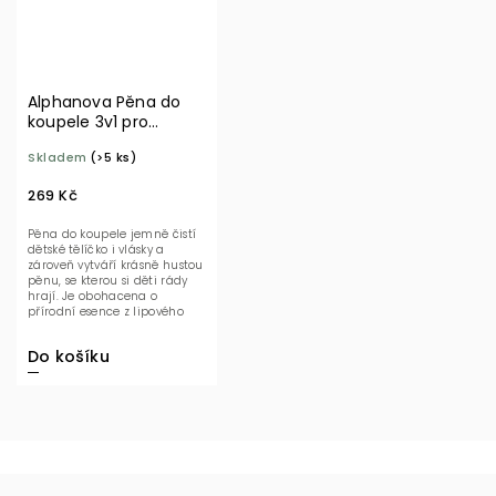
Alphanova Pěna do
koupele 3v1 pro
nejmenší 400 ml BIO
Skladem
(>5 ks)
269 Kč
Pěna do koupele jemně čistí
dětské tělíčko i vlásky a
zároveň vytváří krásně hustou
pěnu, se kterou si děti rády
hrají. Je obohacena o
přírodní esence z lipového
květu,...
Do košíku