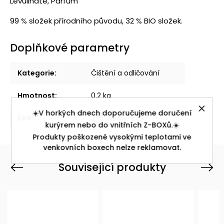
Levulinate, Parfum
99 % složek přírodního původu, 32 % BIO složek.
Doplňkové parametry
Kategorie
:
Čištění a odličování
Hmotnost
:
0.2 kg
☀️V horkých dnech doporučujeme doručení
EAN
:
3760075072797
kurýrem nebo do vnitřních Z-BOXů.☀️
Produkty poškozené vysokými teplotami ve
venkovních boxech nelze reklamovat.
Související produkty
Previous
Next