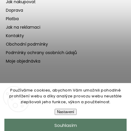
Jak nakupovat
Doprava
Platba
Jak na reklamaci
Kontakty
Obchodní podmínky
Podmínky ochrany osobních údajů
Moje objednávka
Používáme cookies, abychom Vám umožnili pohodlné
prohlížení webu a díky analýze provozu webu neustále
zlepšovali jeho funkce, výkon a použitelnost.
Nastavení
Copyright 2026
Ecoteeno
. Všechna práva vyhrazena.
Souhlasím
Upravit nastavení cookies