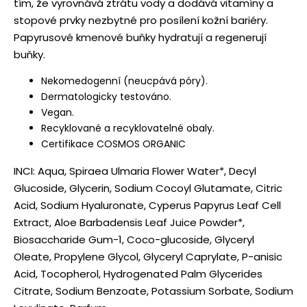
tím, že vyrovnává ztrátu vody a dodává vitamíny a
stopové prvky nezbytné pro posílení kožní bariéry.
Papyrusové kmenové buňky hydratují a regenerují
buňky.
Nekomedogenní (neucpává póry).
Dermatologicky testováno.
Vegan.
Recyklované a recyklovatelné obaly.
Certifikace COSMOS ORGANIC
INCI: Aqua, Spiraea Ulmaria Flower Water*, Decyl
Glucoside, Glycerin, Sodium Cocoyl Glutamate, Citric
Acid, Sodium Hyaluronate, Cyperus Papyrus Leaf Cell
Extract, Aloe Barbadensis Leaf Juice Powder*,
Biosaccharide Gum-1, Coco-glucoside, Glyceryl
Oleate, Propylene Glycol, Glyceryl Caprylate, P-anisic
Acid, Tocopherol, Hydrogenated Palm Glycerides
Citrate, Sodium Benzoate, Potassium Sorbate, Sodium