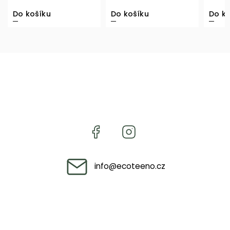
dokonale čistá,...
městského...
Do košíku
Do košíku
Do ko
info
@
ecoteeno.cz