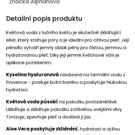
Značka
Alphanova
Detailní popis produktu
Květová voda z lučního květu je skutečně zklidňující
elixír, který stahuje póry a je ideální pro citlivou pleť. Její
pěnidlo vytváří jemný oblak pěny pro čistou, jemnou a
hydratovanou pleť. Díky její jemné květinové vůni je
aplikace potěšením.
Kyselina hyaluronová
navázaná na termální vodu z
Provence - posiluje kožní bariéru a poskytuje hlubokou
hydrataci.
Květová voda působí
na pokožku protizánětlivě.
Uklidňuje a zklidňuje pokožku zcitlivělou vnějšími vlivy.
Tonizuje, zpevňuje pleť a dodává jí jas.
Aloe Vera poskytuje zklidnění
, hydrataci a výživu