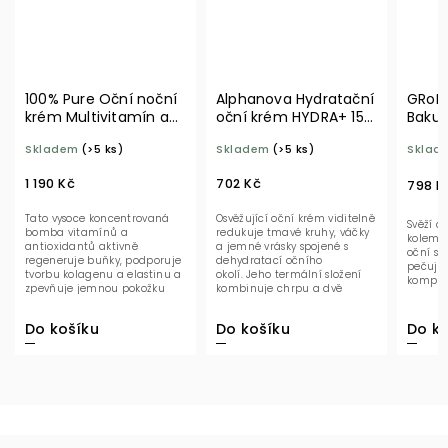
100% Pure Oční noční
Alphanova Hydratační
GRoN 
krém Multivitamín a
oční krém HYDRA+ 15
Bakuc
antioxidanty 15 ml
ml BIO
BIO
Skladem
(>5 ks)
Skladem
(>5 ks)
Sklad
1 190 Kč
702 Kč
798 K
Tato vysoce koncentrovaná
Osvěžující oční krém viditelně
Svěží a
bomba vitamínů a
redukuje tmavé kruhy, váčky
kolem o
antioxidantů aktivně
a jemné vrásky spojené s
oční s
regeneruje buňky, podporuje
dehydratací očního
pečuje 
tvorbu kolagenu a elastinu a
okolí. Jeho termální složení
komplex
zpevňuje jemnou pokožku
kombinuje chrpu a dvě
kolem očí. Vysoce účinné
kyseliny...
složky...
Do košíku
Do košíku
Do ko