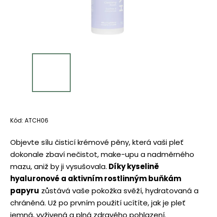
Kód:
ATCH06
Objevte sílu čisticí krémové pěny, která vaši pleť
dokonale zbaví nečistot, make-upu a nadměrného
mazu, aniž by ji vysušovala.
Díky kyselině
hyaluronové a aktivním rostlinným buňkám
papyru
zůstává vaše pokožka svěží, hydratovaná a
chráněná. Už po prvním použití ucítíte, jak je pleť
jemná, vyživená a plná zdravého pohlazení.