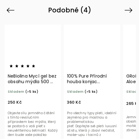
Podobné (4)
Previous
Next
NeBiolina Mycí gel bez
100% Pure Přírodní
GRoN 
obsahu mýdla 500 ml
houba konjac
Aloe 
BIO
Bambusové uhlí
Skladem
(>5 ks)
Skladem
(>5 ks)
Sklad
250 Kč
360 Kč
265 K
Objevte sílu jemného čištění
Pro všechny typy pleti, ideální
Jemné č
s tímto revolučním
zejména pro mastnou a
obsahe
přípravkem bez mýdla, který
problematickou
mořskou
se postará o vaši pleť s
pleť. Dopřejte své pleti luxusní
zároveň
neuvěřitelnou šetrností. Každý
očistu, která ji zbaví nečistot,
den bude vaše pokožka
make-upu i toxinů z