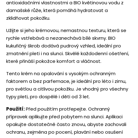
antioxidačními vlastnostmi a BIO květinovou vodu z
damašské růže, která pomáhá hydratovat a
zklidňovat pokožku.
Užijte si jeho krémovou, nemastnou texturu, která se
rychle vstřebává a nezanechává bílé skvrny. BIO
kukuřičný škrob dodává pudrový vzhled, ideální pro
zmatnění pleti i na slunci. Skvělé každodenní ošetření,
které přináší pokožce komfort a vláčnost.
Tento krém na opalování s vysokým ochranným
faktorem a bez parfemace, je ideální pro léto i zimu,
pro světlou a citlivou pokožku. Je vhodný pro všechny
typy pleti, pro dospělé i děti od 3 let.
Použití:
Před použitím protřepejte. Ochranný
přípravek aplikujte před pobytem na slunci. Aplikaci
opakujte dostatečně často znovu, abyste zachovali
ochranu, zejména po pocení, plavání nebo osušení