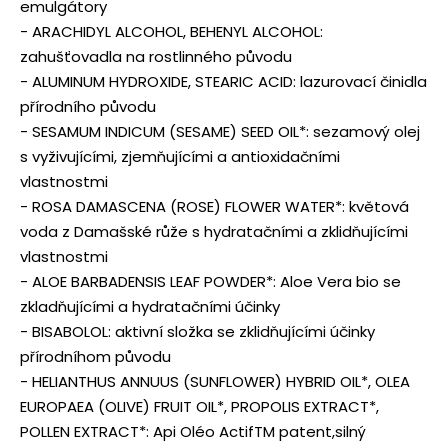
emulgátory
- ARACHIDYL ALCOHOL, BEHENYL ALCOHOL:
zahušťovadla na rostlinného původu
- ALUMINUM HYDROXIDE, STEARIC ACID: lazurovací činidla
přírodního původu
- SESAMUM INDICUM (SESAME) SEED OIL*: sezamový olej
s vyživujícími, zjemňujícími a antioxidačními
vlastnostmi
- ROSA DAMASCENA (ROSE) FLOWER WATER*: květová
voda z Damašské růže s hydratačními a zklidňujícími
vlastnostmi
- ALOE BARBADENSIS LEAF POWDER*: Aloe Vera bio se
zkladňujícími a hydratačními účinky
- BISABOLOL: aktivní složka se zklidňujícími účinky
přírodníhom původu
- HELIANTHUS ANNUUS (SUNFLOWER) HYBRID OIL*, OLEA
EUROPAEA (OLIVE) FRUIT OIL*, PROPOLIS EXTRACT*,
POLLEN EXTRACT*: Api Oléo ActifTM patent,silný