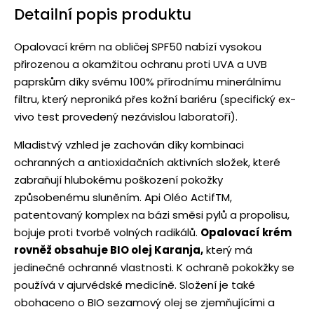
Detailní popis produktu
Opalovací krém na obličej SPF50 nabízí vysokou
přirozenou a okamžitou ochranu proti UVA a UVB
paprskům díky svému 100% přírodnímu minerálnímu
filtru, který neproniká přes kožní bariéru (specifický ex-
vivo test provedený nezávislou laboratoří).
Mladistvý vzhled je zachován díky kombinaci
ochranných a antioxidačních aktivních složek, které
zabraňují hlubokému poškození pokožky
způsobenému sluněním. Api Oléo ActifTM,
patentovaný komplex na bázi směsi pylů a propolisu,
bojuje proti tvorbě volných radikálů.
Opalovací krém
rovněž obsahuje BIO olej Karanja,
který má
jedinečné ochranné vlastnosti. K ochraně pokokžky se
používá v ajurvédské medicíně. Složení je také
obohaceno o BIO sezamový olej se zjemňujícími a