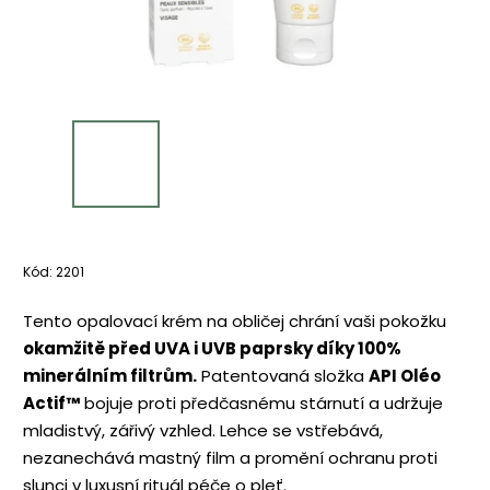
Kód:
2201
Tento opalovací krém na obličej chrání vaši pokožku
okamžitě před UVA i UVB paprsky díky 100%
minerálním filtrům.
Patentovaná složka
API Oléo
Actif™
bojuje proti předčasnému stárnutí a udržuje
mladistvý, zářivý vzhled. Lehce se vstřebává,
nezanechává mastný film a promění ochranu proti
slunci v luxusní rituál péče o pleť.