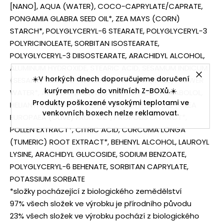
[NANO], AQUA (WATER), COCO-CAPRYLATE/CAPRATE,
PONGAMIA GLABRA SEED OIL*, ZEA MAYS (CORN)
STARCH*, POLYGLYCERYL-6 STEARATE, POLYGLYCERYL-3
POLYRICINOLEATE, SORBITAN ISOSTEARATE,
POLYGLYCERYL-3 DIISOSTEARATE, ARACHIDYL ALCOHOL,
ALUMINUM HYDROXIDE, STEARIC ACID, SESAMUM INDICUM
☀️V horkých dnech doporučujeme doručení
(SESAME) SEED OIL*, ROSA DAMASCENA (ROSE) FLOWER
kurýrem nebo do vnitřních Z-BOXů.☀️
WATER*, ALOE BARBADENSIS LEAF POWDER*, BISABOLOL,
Produkty poškozené vysokými teplotami ve
HELIANTHUS ANNUUS (SUNFLOWER) HYBRID OIL*, OLEA
venkovních boxech nelze reklamovat.
EUROPAEA (OLIVE) FRUIT OIL*, PROPOLIS EXTRACT*,
POLLEN EXTRACT*, CITRIC ACID, CURCUMA LONGA
(TUMERIC) ROOT EXTRACT*, BEHENYL ALCOHOL, LAUROYL
LYSINE, ARACHIDYL GLUCOSIDE, SODIUM BENZOATE,
POLYGLYCERYL-6 BEHENATE, SORBITAN CAPRYLATE,
POTASSIUM SORBATE
*složky pocházející z biologického zemědělství
97% všech složek ve výrobku je přírodního původu
23% všech složek ve výrobku pochází z biologického