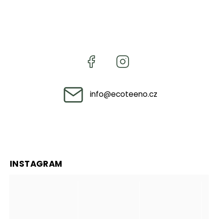
info
@
ecoteeno.cz
INSTAGRAM