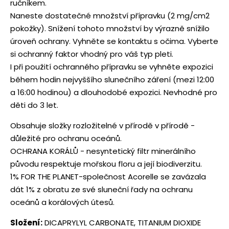
ručníkem.
Naneste dostatečné množství přípravku (2 mg/cm2
pokožky). Snížení tohoto množství by výrazně snížilo
úroveň ochrany. Vyhněte se kontaktu s očima. Vyberte
si ochranný faktor vhodný pro váš typ pleti.
I při použití ochranného přípravku se vyhněte expozici
během hodin nejvyššího slunečního záření (mezi 12:00
a 16:00 hodinou) a dlouhodobé expozici. Nevhodné pro
děti do 3 let.
Obsahuje složky rozložitelné v přírodě v přírodě -
důležité pro ochranu oceánů.
OCHRANA KORÁLŮ - nesyntetický filtr minerálního
původu respektuje mořskou floru a její biodiverzitu.
1% FOR THE PLANET-společnost Acorelle se zavázala
dát 1% z obratu ze své sluneční řady na ochranu
oceánů a korálových útesů.
Složení:
DICAPRYLYL CARBONATE, TITANIUM DIOXIDE