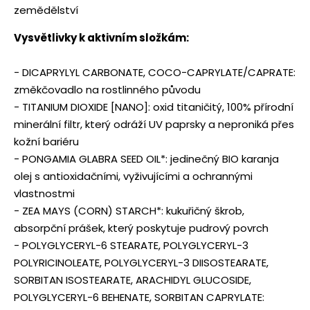
zemědělství
Vysvětlivky k aktivním složkám:
- DICAPRYLYL CARBONATE, COCO-CAPRYLATE/CAPRATE:
změkčovadlo na rostlinného původu
- TITANIUM DIOXIDE [NANO]: oxid titaničitý, 100% přírodní
minerální filtr, který odráží UV paprsky a neproniká přes
kožní bariéru
- PONGAMIA GLABRA SEED OIL*: jedinečný BIO karanja
olej s antioxidačními, vyživujícími a ochrannými
vlastnostmi
- ZEA MAYS (CORN) STARCH*: kukuřičný škrob,
absorpční prášek, který poskytuje pudrový povrch
- POLYGLYCERYL-6 STEARATE, POLYGLYCERYL-3
POLYRICINOLEATE, POLYGLYCERYL-3 DIISOSTEARATE,
SORBITAN ISOSTEARATE, ARACHIDYL GLUCOSIDE,
POLYGLYCERYL-6 BEHENATE, SORBITAN CAPRYLATE: