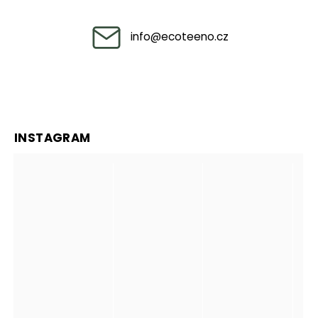
info
@
ecoteeno.cz
INSTAGRAM