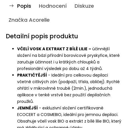
Popis
Hodnocení
Diskuze
Značka
Acorelle
Detailní popis produktu
VČELÍ VOSK A EXTRAKT Z BÍLÉ LILIE
= účinnější
složení na bázi přírodní borovicové pryskyřice, které
zaručuje účinnost i u krátkých chloupků a
profesionální výsledek po dobu až 4 týdnů.
PRAKTIČTĚJŠÍ
- Ideální pro celkovou depilaci
včetně citlivých zón (podpaží, třísla, obličej). Rychlé
ohřátí v mikrovlnné troubě (2min.), jednoduchá
aplikace v tenké vrstvě bez použití depilačních
proužků.
JEMNĚJŠÍ
- exkluzivní složení certifikované
ECOCERT a COSMEBIO, ideální pro jemnou depilaci.
Obsahuje včelí vosk BIO a extrakt z bílé lilie BIO, který
má zklidňující a ochranné účinky.