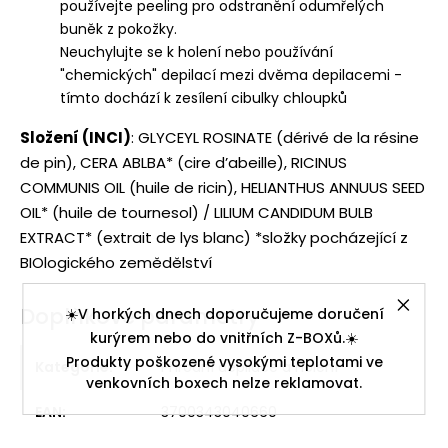
používejte peeling pro odstranění odumřelých
buněk z pokožky.
Neuchylujte se k holení nebo používání
"chemických" depilací mezi dvěma depilacemi -
tímto dochází k zesílení cibulky chloupků
Složení (INCI)
: GLYCEYL ROSINATE (dérivé de la résine
de pin), CERA ABLBA* (cire d’abeille), RICINUS
COMMUNIS OIL (huile de ricin), HELIANTHUS ANNUUS SEED
OIL* (huile de tournesol) / LILIUM CANDIDUM BULB
EXTRACT* (extrait de lys blanc) *složky pocházející z
BIOlogického zemědělství
Doplňkové parametry
☀️V horkých dnech doporučujeme doručení
kurýrem nebo do vnitřních Z-BOXů.☀️
Produkty poškozené vysokými teplotami ve
Kategorie
:
Přírodní depilace a holení
venkovních boxech nelze reklamovat.
EAN
:
3700343040660