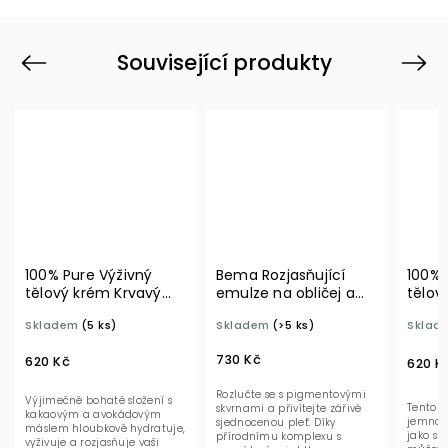
Související produkty
Previous
Next
100% Pure Výživný
Bema Rozjasňující
100% 
tělový krém Krvavý
emulze na obličej a
tělov
pomeranč 236 ml
tělo 100 ml BIO
236 m
Skladem
(5 ks)
Skladem
(>5 ks)
Sklad
730 Kč
620 Kč
620 K
Rozlučte se s pigmentovými
Výjimečně bohaté složení s
Tento p
skvrnami a přivítejte zářivě
kakaovým a avokádovým
jemnou
sjednocenou pleť. Díky
máslem hloubkově hydratuje,
jako sla
přírodnímu komplexu s
vyživuje a rozjasňuje vaši