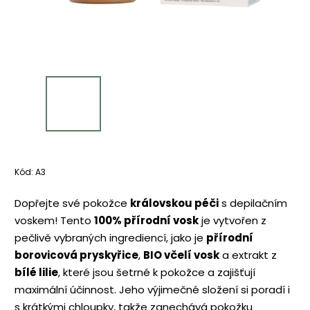
Kód:
A3
Dopřejte své pokožce
královskou péči
s depilačním
voskem! Tento
100% přírodní vosk
je vytvořen z
pečlivě vybraných ingrediencí, jako je
přírodní
borovicová pryskyřice
,
BIO včelí vosk
a extrakt z
bílé lilie
, které jsou šetrné k pokožce a zajišťují
maximální účinnost. Jeho výjimečné složení si poradí i
s krátkými chloupky, takže zanechává pokožku