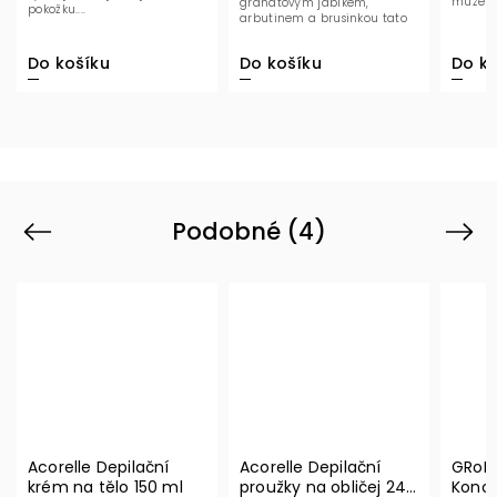
můžete 
granátovým jablkem,
pokožku....
arbutinem a brusinkou tato
tělová emulze viditelně...
Do košíku
Do košíku
Do ko
Podobné (4)
Previous
Next
Acorelle Depilační
Acorelle Depilační
GRoN 
krém na tělo 150 ml
proužky na obličej 24
Konop