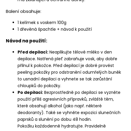
Balení obsahuje:
1 kelímek s voskem 100g
1 dřevěná špachtle + návod k použití
Návod na použití:
Před depilací:
Neaplikujte tělové mléko v den
depilace
. Natřená pleť zabraňuje vosk, aby dobře
přilnul k pokožce. Před depilací je dobré provést
peeling pokožky pro odstranění odumřelých buněk
to usnadní depilaci a vyhnete se tak zarůstání
chloupků do pokožky.
Po depilaci:
Bezprostředně po depilaci se vyzněte
použití příliš agresivních přípravků, zvláště těm,
které obsahují alkohol (jako např. některé
deodoranty). Také se vyhněte expozici slunečních
paprsků a slunění po dobu 48 hodin.
Pokožku každodenně hydratujte. Pravidelně