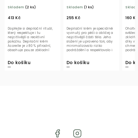
ks
BIO
Skladem
(2 ks)
Skladem
(1 ks)
Sklad
413 Kč
255 Kč
160 K
Dopřejte si depilační rituál,
Depilační krém je speciálně
Oholte 
který respektuje i tu
vyvinutý pro péči o obličej a
svěžest
nejcitlivější a reaktivní
nejcitlivější části těla. Jeho
zklidňu
pokožku. Depilační krém
složení je upraveno tak, aby
díky vý
Acorelle je z 80 % přírodní,
minimalizovalo riziko
chmele,
obsahuje pouze základní
podráždění a respektovalo i
podrážd
složky rostlinného...
tu...
jemnou 
Do košíku
Do košíku
Do ko