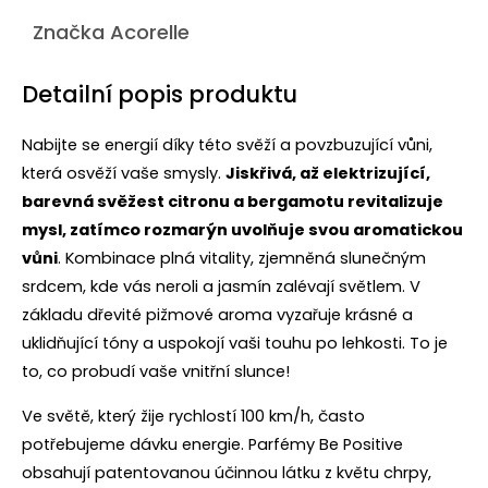
Značka
Acorelle
Detailní popis produktu
Nabijte se energií díky této svěží a povzbuzující vůni,
která osvěží vaše smysly.
Jiskřivá, až elektrizující,
barevná svěžest citronu a bergamotu revitalizuje
mysl, zatímco rozmarýn uvolňuje svou aromatickou
vůni
. Kombinace plná vitality, zjemněná slunečným
srdcem, kde vás neroli a jasmín zalévají světlem. V
základu dřevité pižmové aroma vyzařuje krásné a
uklidňující tóny a uspokojí vaši touhu po lehkosti. To je
to, co probudí vaše vnitřní slunce!
Ve světě, který žije rychlostí 100 km/h, často
potřebujeme dávku energie. Parfémy Be Positive
obsahují patentovanou účinnou látku z květu chrpy,