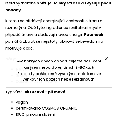
která významně
snižuje účinky stresu a zvyšuje pocit
pohody.
K tomu se přidávají energizující vlastnosti citronu a
rozmarýnu. Obě tyto ingredience revitalizují mysl v
případě únavy a dodávají novou energii.
Patchouli
pomáhá zbavit se nejistoty, obnovit sebevědomí a
motivuje k akci.
Nóty:
☀️V horkých dnech doporučujeme doručení
kurýrem nebo do vnitřních Z-BOXů.☀️
Hlava:
Citron, Bergamot
Produkty poškozené vysokými teplotami ve
Srdce
: Rozmarýn, Neroli, Jasmín
venkovních boxech nelze reklamovat.
Základ:
Pačuli, Vetiver
Typ vůně:
citrusová - pižmová
vegan
certifikováno COSMOS ORGANIC
100% přírodní složení