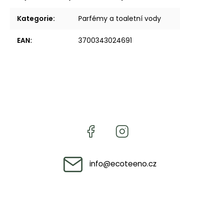
Kategorie
:
Parfémy a toaletní vody
EAN
:
3700343024691
info
@
ecoteeno.cz