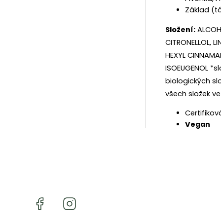
Základ (tó
Složení:
ALCOHO
CITRONELLOL, L
HEXYL CINNAMAL
ISOEUGENOL *slo
biologických sl
všech složek ve
Certifik
Vegan