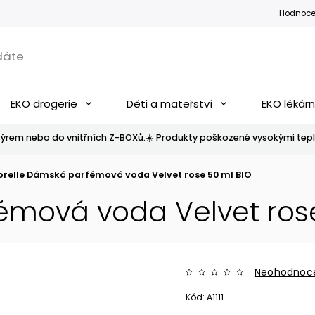
Hodnoce
EKO drogerie
Děti a mateřství
EKO lékár
ýrem nebo do vnitřních Z-BOXů.☀️ Produkty poškozené vysokými tepl
orelle Dámská parfémová voda Velvet rose 50 ml BIO
émová voda Velvet ros
Neohodnoc
Kód:
A1111