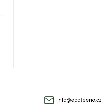
,
info
@
ecoteeno.cz