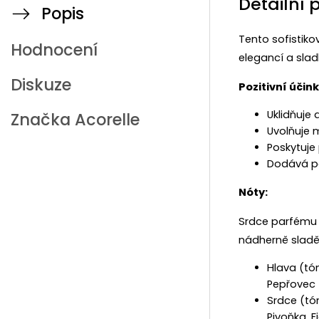
Detailní 
Popis
Tento sofistik
Hodnocení
elegancí a sla
Diskuze
Pozitivní účink
Uklidňuje
Značka
Acorelle
Uvolňuje m
Poskytuje 
Dodává poz
Nóty:
Srdce parfému t
nádherně sladěn
Hlava (tó
Pepřovec
Srdce (tó
Pivoňka, F