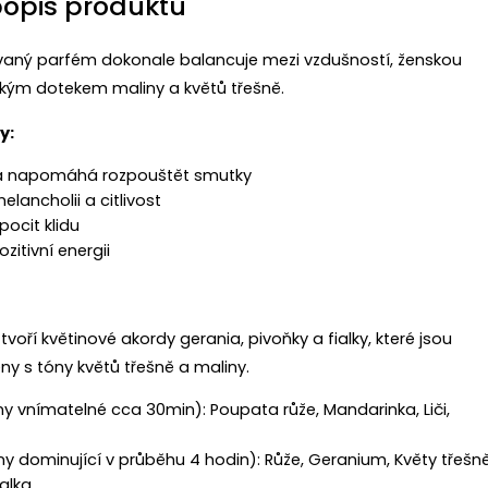
popis produktu
ovaný parfém dokonale balancuje mezi vzdušností, ženskou
dkým dotekem maliny a květů třešně.
y:
 a napomáhá rozpouštět smutky
elancholii a citlivost
pocit klidu
itivní energii
voří květinové akordy gerania, pivoňky a fialky, které jsou
y s tóny květů třešně a maliny.
ny vnímatelné cca 30min): Poupata růže, Mandarinka, Liči,
ny dominující v průběhu 4 hodin): Růže, Geranium, Květy třešně
ialka