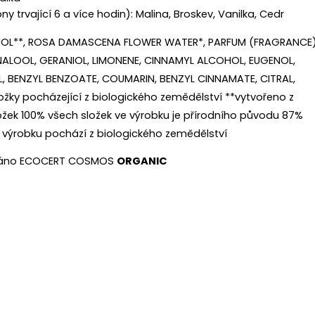
ny trvající 6 a více hodin): Malina, Broskev, Vanilka, Cedr
L**, ROSA DAMASCENA FLOWER WATER*, PARFUM (FRAGRANCE)
INALOOL, GERANIOL, LIMONENE, CINNAMYL ALCOHOL, EUGENOL,
, BENZYL BENZOATE, COUMARIN, BENZYL CINNAMATE, CITRAL,
žky pocházející z biologického zemědělství **vytvořeno z
ožek 100% všech složek ve výrobku je přírodního původu 87%
 výrobku pochází z biologického zemědělství
ováno ECOCERT COSMOS
ORGANIC