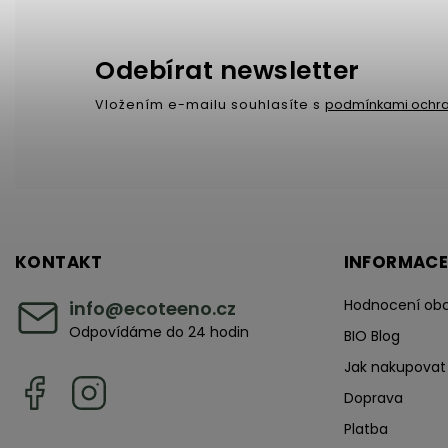
Odebírat newsletter
Vložením e-mailu souhlasíte s
podmínkami ochra
KONTAKT
INFORMACE
Hodnocení ob
info
@
ecoteeno.cz
Odpovídáme do 24 hodin
BIO Blog
Jak nakupovat
Doprava
Platba