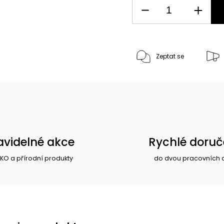
Zeptat se
avidelné akce
Rychlé doruč
EKO a přírodní produkty
do dvou pracovních 