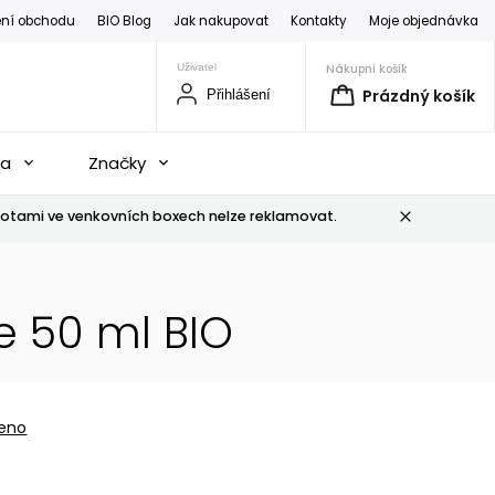
ní obchodu
BIO Blog
Jak nakupovat
Kontakty
Moje objednávka
Nákupní košík
Prázdný košík
Přihlášení
na
Značky
otami ve venkovních boxech nelze reklamovat.
e 50 ml BIO
eno