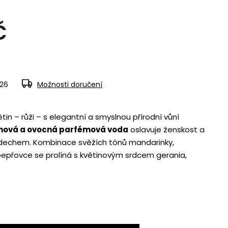
č
026
Možnosti doručení
tin – růži – s elegantní a smyslnou přírodní vůní
inová a ovocná parfémová voda
oslavuje ženskost a
echem. Kombinace svěžích tónů mandarinky,
 pepřovce se prolíná s květinovým srdcem gerania,