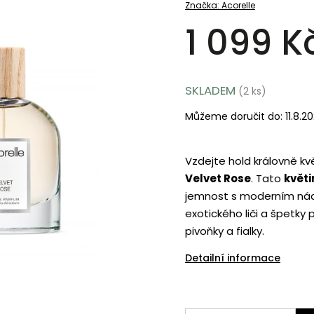
Značka:
Acorelle
1 099 K
SKLADEM
(2 ks)
Můžeme doručit do:
11.8.2
Vzdejte hold královně kvě
Velvet Rose
. Tato
květ
jemnost s moderním nád
exotického liči a špetky
pivoňky a fialky.
Detailní informace